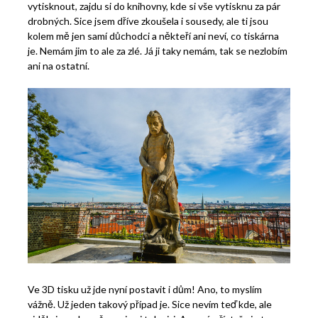
vytisknout, zajdu si do knihovny, kde si vše vytisknu za pár
drobných. Sice jsem dříve zkoušela i sousedy, ale ti jsou
kolem mě jen samí důchodci a někteří ani neví, co tiskárna
je. Nemám jim to ale za zlé. Já ji taky nemám, tak se nezlobím
ani na ostatní.
Ve 3D tisku už jde nyní postavit i dům! Ano, to myslím
vážně. Už jeden takový případ je. Sice nevím teď kde, ale