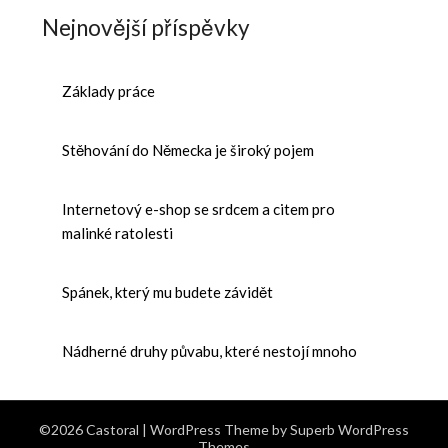
Nejnovější příspěvky
Základy práce
Stěhování do Německa je široký pojem
Internetový e-shop se srdcem a citem pro
malinké ratolesti
Spánek, který mu budete závidět
Nádherné druhy půvabu, které nestojí mnoho
©2026 Castoral
| WordPress Theme by
Superb WordPress
Themes