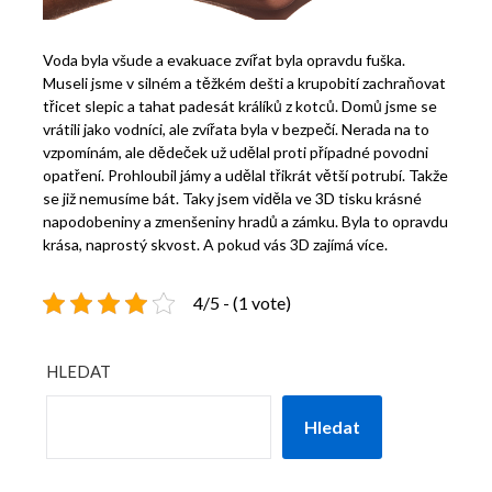
Voda byla všude a evakuace zvířat byla opravdu fuška.
Museli jsme v silném a těžkém dešti a krupobití zachraňovat
třicet slepic a tahat padesát králíků z kotců. Domů jsme se
vrátili jako vodníci, ale zvířata byla v bezpečí. Nerada na to
vzpomínám, ale dědeček už udělal proti případné povodni
opatření. Prohloubil jámy a udělal třikrát větší potrubí. Takže
se již nemusíme bát. Taky jsem viděla ve 3D tisku krásné
napodobeniny a zmenšeniny hradů a zámku. Byla to opravdu
krása, naprostý skvost. A pokud vás 3D zajímá více.
4/5 - (1 vote)
HLEDAT
Hledat