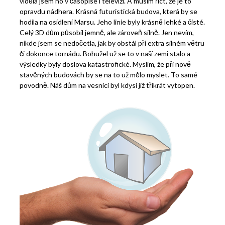
viděla jsem ho v časopise i televizi. A musím říct, že je to
opravdu nádhera. Krásná futuristická budova, která by se
hodila na osídlení Marsu. Jeho linie byly krásně lehké a čisté.
Celý 3D dům působil jemně, ale zároveň silně. Jen nevím,
nikde jsem se nedočetla, jak by obstál při extra silném větru
či dokonce tornádu. Bohužel už se to v naší zemi stalo a
výsledky byly doslova katastrofické. Myslím, že při nově
stavěných budovách by se na to už mělo myslet. To samé
povodně. Náš dům na vesnici byl kdysi již třikrát vytopen.