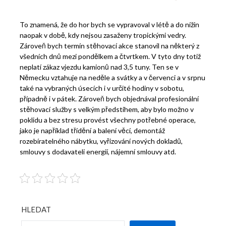
To znamená, že do hor bych se vypravoval v létě a do nížin
naopak v době, kdy nejsou zasaženy tropickými vedry.
Zároveň bych termín stěhovací akce stanovil na některý z
všedních dnů mezi pondělkem a čtvrtkem. V tyto dny totiž
neplatí zákaz vjezdu kamionů nad 3,5 tuny. Ten se v
Německu vztahuje na neděle a svátky a v červenci a v srpnu
také na vybraných úsecích i v určité hodiny v sobotu,
případně i v pátek.
Zároveň bych objednával profesionální
stěhovací služby s velkým předstihem, aby bylo možno v
poklidu a bez stresu provést všechny potřebné operace,
jako je například třídění a balení věcí, demontáž
rozebíratelného nábytku, vyřizování nových dokladů,
smlouvy s dodavateli energií, nájemní smlouvy atd.
HLEDAT