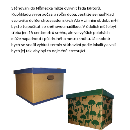
Stěhování do Německa může ovlivnit řada faktorů.
Kupříkladu vývoj počasí a roční doba. Jestliže se například
vypravíte do Berchtesgadenských Alp v zimním období, měli
byste tu počítat se sněhovou nadílkou. V údolích může být
třeba jen 15 centimetrů sněhu, ale ve vyšších polohách
může napadnout i půl druhého metru sněhu.
Já osobně
bych se snažil vybírat termín stěhování podle lokality a volil
bych jej tak, aby byl co nejméně stresující.