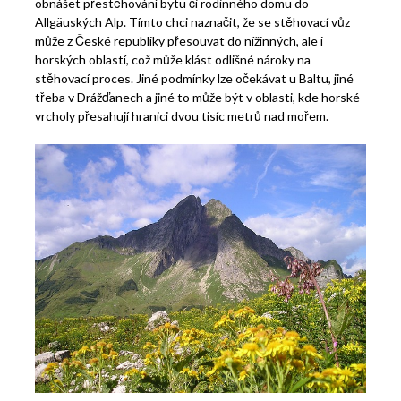
obnášet přestěhování bytu či rodinného domu do
Allgäuských Alp.
Tímto chci naznačit, že se stěhovací vůz
může z České republiky přesouvat do nížinných, ale i
horských oblastí, což může klást odlišné nároky na
stěhovací proces. Jiné podmínky lze očekávat u Baltu, jiné
třeba v Drážďanech a jiné to může být v oblasti, kde horské
vrcholy přesahují hranici dvou tisíc metrů nad mořem.