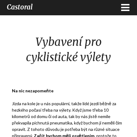
Castoral
Vybavení pro
cyklistické výlety
Na nic nezapomeňte
Jízda na kole je u nás populární, takže lidé jezdí běžně za
hezkého počasí třeba na výlety. Když jsme třeba 10
kilometrů od domu či od auta, tak by nás jistě nemile
překvapila píchnutá pneumatika, když bychom ji neměli čím
opravit. Z tohoto důvodu je potřeba být na různé situace
připravený.
Začít bychom měli osvětlením
, protože to