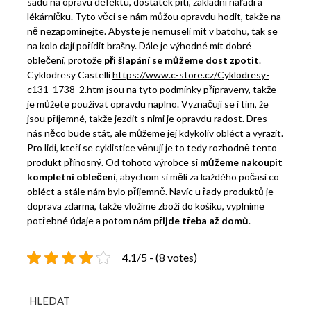
sadu na opravu defektu, dostatek pití, základní nářadí a
lékárničku. Tyto věci se nám můžou opravdu hodit, takže na
ně nezapomínejte. Abyste je nemuseli mít v batohu, tak se
na kolo dají pořídit brašny. Dále je výhodné mít dobré
oblečení, protože
při šlapání se můžeme dost zpotit
.
Cyklodresy Castelli
https://www.c-store.cz/Cyklodresy-
c131_1738_2.htm
jsou na tyto podmínky připraveny, takže
je můžete používat opravdu naplno. Vyznačují se i tím, že
jsou příjemné, takže jezdit s nimi je opravdu radost. Dres
nás něco bude stát, ale můžeme jej kdykoliv obléct a vyrazit.
Pro lidi, kteří se cyklistice věnují je to tedy rozhodně tento
produkt přínosný.
Od tohoto výrobce si
můžeme nakoupit
kompletní oblečení
, abychom si měli za každého počasí co
obléct a stále nám bylo příjemně. Navíc u řady produktů je
doprava zdarma, takže vložíme zboží do košíku, vyplníme
potřebné údaje a potom nám
přijde třeba až domů
.
4.1/5 - (8 votes)
HLEDAT