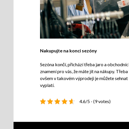
Nakupujte na konci sezóny
Sezóna končí, přichází třeba jaro a obchodníci
znamení pro vás, že máte jít na nákupy. Třeb
ovšem v takovém výprodeji je můžete sehnat i 
vyplatí.
4.6/5 - (9 votes)