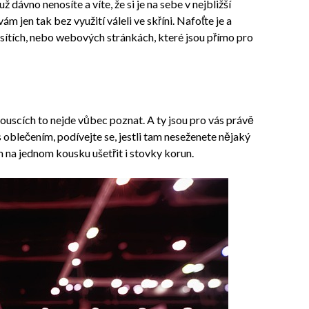
ž dávno nenosíte a víte, že si je na sebe v nejbližší
m jen tak bez využití váleli ve skříni. Nafoťte je a
h sítích, nebo webových stránkách, které jsou přímo pro
ouscích to nejde vůbec poznat. A ty jsou pro vás právě
oblečením, podívejte se, jestli tam neseženete nějaký
 na jednom kousku ušetřit i stovky korun.