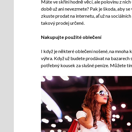
Máte ve skříni hodně věcí, ale polovinu z nich u
době už ani nevezmete? Pak je škoda, aby se vá
zkuste prodat na internetu, ať už na sociálníc
takový prodej určené.
Nakupujte použité oblečení
I když je některé oblečení nošené, na mnoha k
výhra. Když už budete prodávat na bazarech s 
potřebný kousek za slušné peníze. Můžete tím