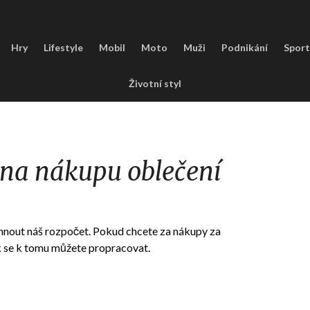
Hry
Lifestyle
Mobil
Moto
Muži
Podnikání
Sport
Životní styl
t na nákupu oblečení
hnout náš rozpočet. Pokud chcete za nákupy za
jak se k tomu můžete propracovat.