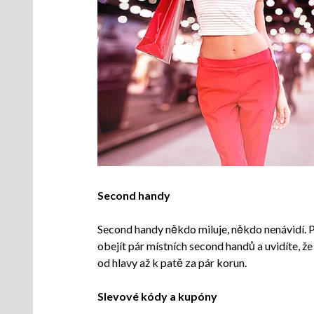
Second handy
Second handy někdo miluje, někdo nenávidí. Pra
obejít pár místních second handů a uvidíte, že
od hlavy až k patě za pár korun.
Slevové kódy a kupóny