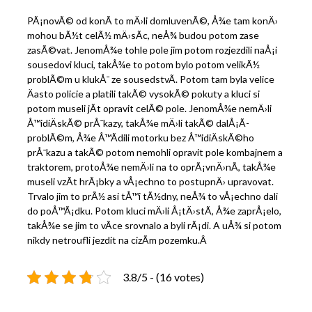
PÃ¡novÃ© od konÃ­ to mÄ›li domluvenÃ©, Å¾e tam konÄ›
mohou bÃ½t celÃ½ mÄ›sÃ­c, neÅ¾ budou potom zase
zasÃ©vat. JenomÅ¾e tohle pole jim potom rozjezdili naÅ¡i
sousedovi kluci, takÅ¾e to potom bylo potom velikÃ½
problÃ©m u klukÅ¯ ze sousedstvÃ­. Potom tam byla velice
Äasto policie a platili takÃ© vysokÃ© pokuty a kluci si
potom museli jÃ­t opravit celÃ© pole. JenomÅ¾e nemÄ›li
Å™idiÄskÃ© prÅ¯kazy, takÅ¾e mÄ›li takÃ© dalÅ¡Ã­
problÃ©m, Å¾e Å™Ã­dili motorku bez Å™idiÄskÃ©ho
prÅ¯kazu a takÃ© potom nemohli opravit pole kombajnem a
traktorem, protoÅ¾e nemÄ›li na to oprÃ¡vnÄ›nÃ­, takÅ¾e
museli vzÃ­t hrÃ¡bky a vÅ¡echno to postupnÄ› upravovat.
Trvalo jim to prÃ½ asi tÅ™i tÃ½dny, neÅ¾ to vÅ¡echno dali
do poÅ™Ã¡dku. Potom kluci mÄ›li Å¡tÄ›stÃ­, Å¾e zaprÅ¡elo,
takÅ¾e se jim to vÃ­ce srovnalo a byli rÃ¡di. A uÅ¾ si potom
nikdy netroufli jezdit na cizÃ­m pozemku.Â
3.8/5 - (16 votes)