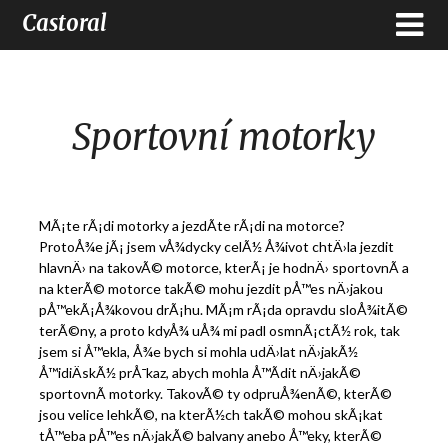
Castoral
Sportovní motorky
MÃ¡te rÃ¡di motorky a jezdÃ­te rÃ¡di na motorce?
ProtoÅ¾e jÃ¡ jsem vÅ¾dycky celÃ½ Å¾ivot chtÄ›la jezdit
hlavnÄ› na takovÃ© motorce, kterÃ¡ je hodnÄ› sportovnÃ­ a
na kterÃ© motorce takÃ© mohu jezdit pÅ™es nÄ›jakou
pÅ™ekÃ¡Å¾kovou drÃ¡hu. MÃ¡m rÃ¡da opravdu sloÅ¾itÃ©
terÃ©ny, a proto kdyÅ¾ uÅ¾ mi padl osmnÃ¡ctÃ½ rok, tak
jsem si Å™ekla, Å¾e bych si mohla udÄ›lat nÄ›jakÃ½
Å™idiÄskÃ½ prÅ¯kaz, abych mohla Å™Ã­dit nÄ›jakÃ©
sportovnÃ­ motorky. TakovÃ© ty odpruÅ¾enÃ©, kterÃ©
jsou velice lehkÃ©, na kterÃ½ch takÃ© mohou skÃ¡kat
tÅ™eba pÅ™es nÄ›jakÃ© balvany anebo Å™eky, kterÃ©