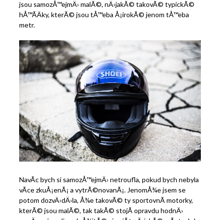
jsou samozÅ™ejmÄ› malÃ©, nÄ›jakÃ© takovÃ© typickÃ©
hÅ™Ã­Äky, kterÃ© jsou tÅ™eba Å¡irokÃ© jenom tÅ™eba
metr.
NavÃ­c bych si samozÅ™ejmÄ› netroufla, pokud bych nebyla
vÃ­ce zkuÅ¡enÃ¡ a vytrÃ©novanÃ¡. JenomÅ¾e jsem se
potom dozvÄ›dÄ›la, Å¾e takovÃ© ty sportovnÃ­ motorky,
kterÃ© jsou malÃ©, tak takÃ© stojÃ­ opravdu hodnÄ›