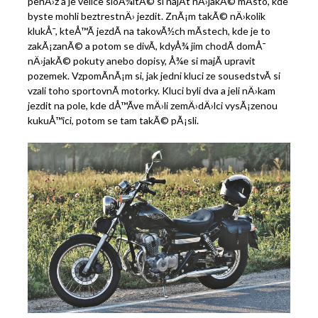
penÄ›z a je velice sloÅ¾itÃ© si najÃ­t nÄ›jakÃ© mÃ­sto, kde
byste mohli beztrestnÄ› jezdit. ZnÃ¡m takÃ© nÄ›kolik
klukÅ¯, kteÅ™Ã­ jezdÃ­ na takovÃ½ch mÃ­stech, kde je to
zakÃ¡zanÃ© a potom se divÃ­, kdyÅ¾ jim chodÃ­ domÅ¯
nÄ›jakÃ© pokuty anebo dopisy, Å¾e si majÃ­ upravit
pozemek. VzpomÃ­nÃ¡m si, jak jedni kluci ze sousedstvÃ­ si
vzali toho sportovnÃ­ motorky. Kluci byli dva a jeli nÄ›kam
jezdit na pole, kde dÅ™Ã­ve mÄ›li zemÄ›dÄ›lci vysÃ¡zenou
kukuÅ™ici, potom se tam takÃ© pÃ¡sli.