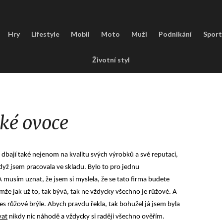
Hry
Lifestyle
Mobil
Moto
Muži
Podnikání
Sport
Životní styl
ké ovoce
 dbají také nejenom na kvalitu svých výrobků a své reputaci,
dyž jsem pracovala ve skladu. Bylo to pro jednu
musím uznat, že jsem si myslela, že se tato firma budete
 jak už to, tak bývá, tak ne vždycky všechno je růžové. A
řes růžové brýle. Abych pravdu řekla, tak bohužel já jsem byla
vat
nikdy nic náhodě a vždycky si raději všechno ověřím.