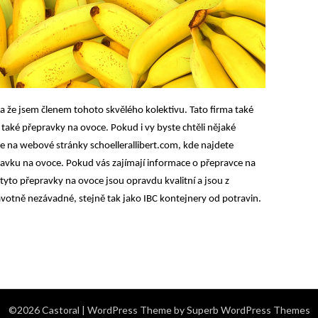
a že jsem členem tohoto skvělého kolektivu. Tato firma také
také přepravky na ovoce. Pokud i vy byste chtěli nějaké
jte na webové stránky schoellerallibert.com, kde najdete
ravku na ovoce. Pokud vás zajímají informace o přepravce na
tyto přepravky na ovoce jsou opravdu kvalitní a jsou z
votně nezávadné, stejně tak jako IBC kontejnery od potravin.
©2026 Castoral
| WordPress Theme by
Superb WordPress Themes