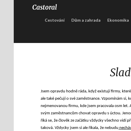
Castoral
Cestování
Dům a zahrada
Ekonomika
Slad
Jsem opravdu hodně ráda, když existují firmy, které
ale také pečují o své zaměstnance. Vzpomínám si, k
nejmenovanou firmu, kde jsem pracovala osm let. A 
svým zaměstnancům chovat opravdu s úctou. Jenomže
říká se, že člověk ze začátku vždycky všechno vidí p
taková. Vždycky jsem si ale říkala, že nebudu
nechá