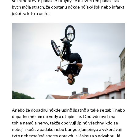
se mi neotevře padák. A i kdyby se otevřel ten padák, tak
bych měla strach, že dostanu někde nějaký šok nebo infarkt
ještě za letu a umřu.
Anebo že dopadnu někde úplně špatně a také se zabiji nebo
dopadnu někam do vody a utopím se. Opravdu bych na
tohle neměla nervy, takže obdivuji úplně všechny, kdo se
nebojí skočit z padáku nebo bungee jumpingu a vykonávají
tyto nebezpečné sporty opravdu s láskou a s odvahou. Já