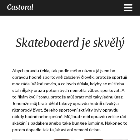
Castoral
Skateboaerd je skvělý
Abych pravdu řekla, tak podle mého názoru já jsem ho
opravdu hodně sportovně založený člověk, protože sportuji
moc ráda. Vážně nevím, a co bych dělala, kdyby se mi třeba
stal nějaký úraz a potom bych nemohla vůbec sportovat. A
to říkám kvůli tomu, protože můj bratr měl taky jednu úraz.
Jenomže můj bratr dělal takový opravdu hodně divoký a
různorodý život, že jeho sportovní aktivity byly opravdu
někdy hodně nebezpečné. Můj bratr měl opravdu velice rád
skákání s padákem anebo také bungee jumping. Nakonec to
potom dopadlo tak ta jak asi ani nemohl čekat.