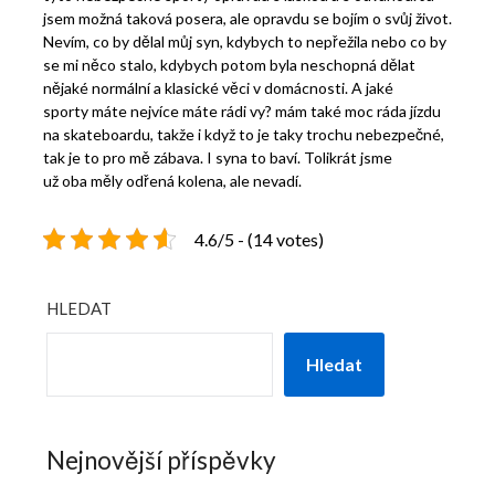
jsem možná taková posera, ale opravdu se bojím o svůj život.
Nevím, co by dělal můj syn, kdybych to nepřežila nebo co by
se mi něco stalo, kdybych potom byla neschopná dělat
nějaké normální a klasické věci v domácnosti. A jaké
sporty máte nejvíce máte rádi vy? mám také moc ráda jízdu
na skateboardu, takže i když to je taky trochu nebezpečné,
tak je to pro mě zábava. I syna to baví. Tolikrát jsme
už oba měly odřená kolena, ale nevadí.
4.6/5 - (14 votes)
HLEDAT
Hledat
Nejnovější příspěvky