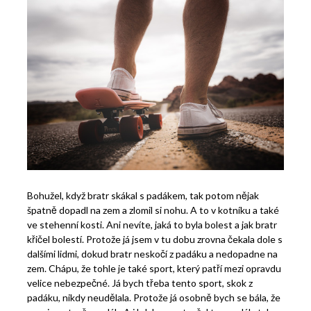
Bohužel, když bratr skákal s padákem, tak potom nějak
špatně dopadl na zem a zlomil si nohu. A to v kotníku a také
ve stehenní kosti. Ani nevíte, jaká to byla bolest a jak bratr
křičel bolestí. Protože já jsem v tu dobu zrovna čekala dole s
dalšími lidmi, dokud bratr neskočí z padáku a nedopadne na
zem. Chápu, že tohle je také sport, který patří mezi opravdu
velice nebezpečné. Já bych třeba tento sport, skok z
padáku, nikdy neudělala. Protože já osobně bych se bála, že