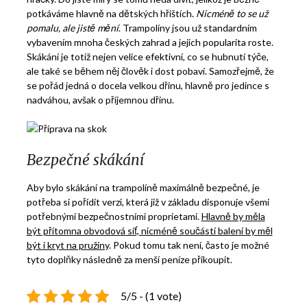
potkáváme hlavně na dětských hřištích.
Nicméně to se už
pomalu, ale jistě mění
. Trampolíny jsou už standardním
vybavením mnoha českých zahrad a jejich popularita roste.
Skákání je totiž nejen velice efektivní, co se hubnutí týče,
ale také se během něj člověk i dost pobaví. Samozřejmě, že
se pořád jedná o docela velkou dřinu, hlavně pro jedince s
nadváhou, avšak o příjemnou dřinu.
Bezpečné skákání
Aby bylo skákání na trampolíně maximálně bezpečné, je
potřeba si pořídit verzi, která již v základu disponuje všemi
potřebnými bezpečnostními proprietami.
Hlavně by měla
být přítomna obvodová síť, nicméně součástí balení by měl
být i kryt na pružiny
. Pokud tomu tak není, často je možné
tyto doplňky následně za menší peníze přikoupit.
5/5 - (1 vote)