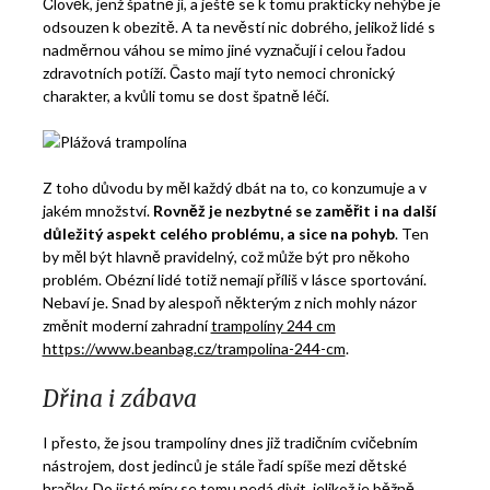
Člověk, jenž špatně jí, a ještě se k tomu prakticky nehýbe je
odsouzen k obezitě. A ta nevěstí nic dobrého, jelikož lidé s
nadměrnou váhou se mimo jiné vyznačují i celou řadou
zdravotních potíží. Často mají tyto nemoci chronický
charakter, a kvůli tomu se dost špatně léčí.
Z toho důvodu by měl každý dbát na to, co konzumuje a v
jakém množství.
Rovněž je nezbytné se zaměřit i na další
důležitý aspekt celého problému, a sice na pohyb
. Ten
by měl být hlavně pravidelný, což může být pro někoho
problém. Obézní lidé totiž nemají příliš v lásce sportování.
Nebaví je. Snad by alespoň některým z nich mohly názor
změnit moderní zahradní
trampolíny 244 cm
https://www.beanbag.cz/trampolina-244-cm
.
Dřina i zábava
I přesto, že jsou trampolíny dnes již tradičním cvičebním
nástrojem, dost jedinců je stále řadí spíše mezi dětské
hračky. Do jisté míry se tomu nedá divit, jelikož je běžně