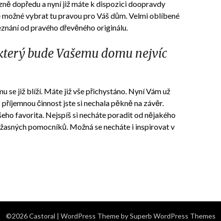
azně dopředu a nyní již máte k dispozici doopravdy
de možné vybrat tu pravou pro Váš dům. Velmi oblíbené
zeznání od pravého dřevěného originálu.
 který bude Vašemu domu nejvíc
se již blíží. Máte již vše přichystáno. Nyní Vám už
příjemnou činnost jste si nechala pěkně na závěr.
šeho favorita. Nejspíš si necháte poradit od nějakého
žasných pomocníků. Možná se necháte i inspirovat v
©2026 Castoral
| WordPress Theme by
Superb WordPress Themes