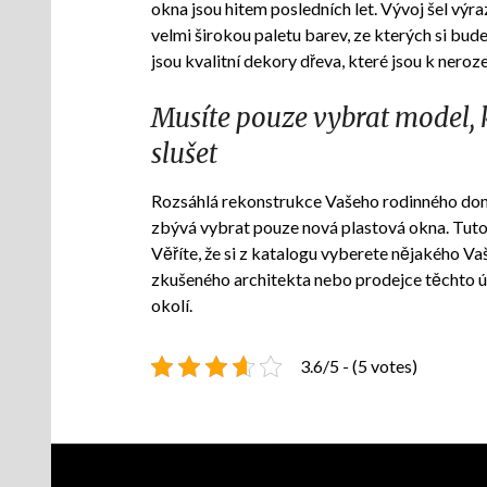
okna
jsou hitem posledních let. Vývoj šel výr
velmi širokou paletu barev, ze kterých si bu
jsou kvalitní dekory dřeva, které jsou k nero
Musíte pouze vybrat model,
slušet
Rozsáhlá rekonstrukce Vašeho rodinného domu 
zbývá vybrat pouze nová plastová okna. Tuto 
Věříte, že si z katalogu vyberete nějakého Va
zkušeného architekta nebo prodejce těchto ú
okolí.
3.6/5 - (5 votes)