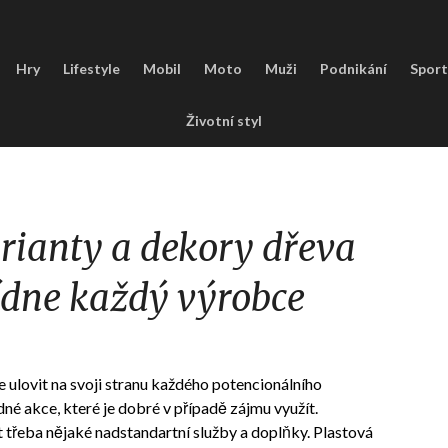
Hry
Lifestyle
Mobil
Moto
Muži
Podnikání
Sport
Životní styl
rianty a dekory dřeva
dne každý výrobce
 ulovit na svoji stranu každého potencionálního
né akce, které je dobré v případě zájmu využít.
 třeba nějaké nadstandartní služby a doplňky.
Plastová