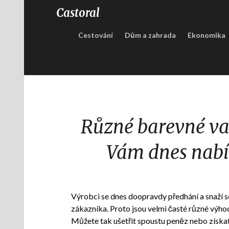
Castoral
Cestování
Dům a zahrada
Ekonomika
Různé barevné va
Vám dnes nabí
Výrobci se dnes doopravdy předhání a snaží se
zákazníka. Proto jsou velmi časté různé výhod
Můžete tak ušetřit spoustu peněz nebo získat