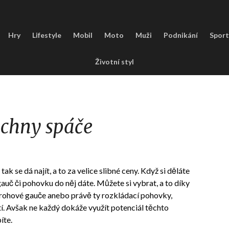
Hry
Lifestyle
Mobil
Moto
Muži
Podnikání
Sport
Životní styl
echny spáče
tak se dá najít, a to za velice slibné ceny. Když si děláte
gauč či pohovku do něj dáte. Můžete si vybrat, a to díky
, rohové gauče anebo právě ty
rozkládací pohovky
,
tí. Avšak ne každý dokáže využít potenciál těchto
íte.