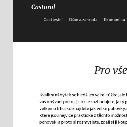
Castoral
Cestování
Dům a zahrada
Ekonomika
Pro vš
Kvalitní nábytek se hledá jen velmi těžko, ale i 
váš obývací pokoj, jistě se rozhodujete, jaký 
velkému trhu, kde najdete jak velké pohovky
které jsou nejvíce praktické z těchto možnos
pohovek, a proto si rozmyslete, zdali si ji koup