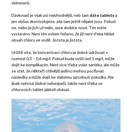
skimmerů.
Dávkovač je však asi nejvhodnější, neb tam
dáte tablety
a
jen občas zkontrolujete, zda tam ještě nějaké jsou. Pokud
ne, nebo je jich už málo, zase dodáte nové. Tím máte
vystaráno. Není tím ovšem řečeno, že již není třeba hlídat
obsah chloru ve vodě. Jistota je jistota.
Určitě víte, že koncentraci chloru je dobré udržovat v
rozmezí 0,3 – 0,6 mg/l. Pokud bude vyšší než 1 mg/l, může
dojít ke komplikacím. Není sice třeba volat sanitku, ale může
se stát, že někteří citlivější jedinci mohou pociťovat
následky a může dojít ke slabému zarudnutí pokožky. Ale
jinak nehrozí žádné nebezpečí, takže není třeba se
chlorových tablet jakkoli obávat.