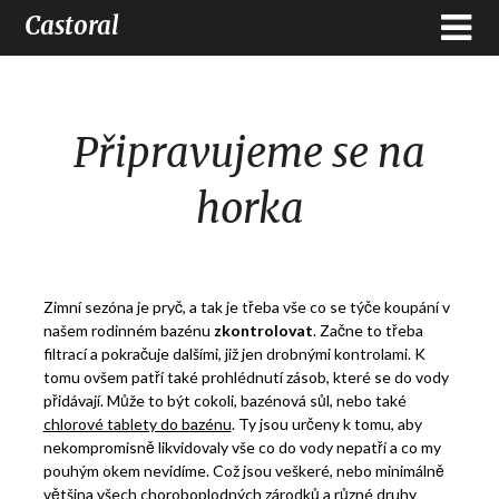
Castoral
Připravujeme se na
horka
Zimní sezóna je pryč, a tak je třeba vše co se týče koupání v
našem rodinném bazénu
zkontrolovat
. Začne to třeba
filtrací a pokračuje dalšími, již jen drobnými kontrolami. K
tomu ovšem patří také prohlédnutí zásob, které se do vody
přidávají. Může to být cokoli, bazénová sůl, nebo také
chlorové tablety do bazénu
. Ty jsou určeny k tomu, aby
nekompromisně likvidovaly vše co do vody nepatří a co my
pouhým okem nevidíme. Což jsou veškeré, nebo minimálně
většina všech choroboplodných zárodků a různé druhy