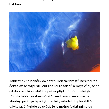
bakterií.
Tablety by se neměly do bazénu jen tak prostě mrsknout a
čekat, až se rozpustí. Většina lidí to tak dělá, když vědí, že se
nikdo v nejbližší době koupat nepůjde. Jenže on dotyk
těchto tablet se dnem či stěnami bazénu není zrovna
vhodný, proto je lépe tyto tablety vkládat do plováků či
dávkovačů. Někde se uvádí, že je možno je dát přímo do