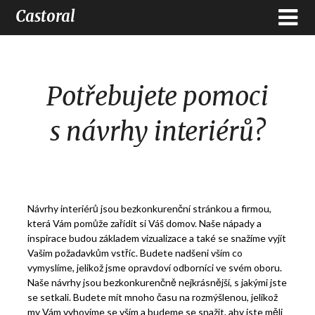
Castoral
Potřebujete pomoci
s návrhy interiérů?
Návrhy interiérů jsou bezkonkurenční stránkou a firmou,
která Vám pomůže zařídit si Váš domov. Naše nápady a
inspirace budou základem vizualizace a také se snažíme vyjít
Vašim požadavkům vstříc. Budete nadšeni vším co
vymyslíme, jelikož jsme opravdoví odborníci ve svém oboru.
Naše návrhy jsou bezkonkurenčně nejkrásnější, s jakými jste
se setkali. Budete mít mnoho času na rozmýšlenou, jelikož
my Vám vyhovíme se vším a budeme se snažit, aby jste měli