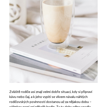
Zvláště rodiče asi znají velmi dobře situaci, kdy si připraví
kávu nebo čaj, a k jeho vypití se vlivem návalu náhlých
rodičovských povinností dostanou až za nějakou dobu –
výjimkou není ani několik hodin. Za tu dobu pěna spadla,