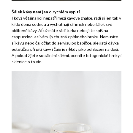
Šálek kávy není jen o rychlém vypití
I když většina lidí nepatří mezi kávové znalce, rádi si jen tak v
klidu doma sednou a vychutnají si hrnek nebo šálek své
oblíbené kávy. Ať už máte rádi turka nebo jste spíš na
cappuccino, asi vám líp chutná z pěkného hrnku. Nemusíte
si kávu nebo čaj dělat do servisu po babičce, ale jistá
dávka
estetična při pití kávy i čaje je někdy jako pohlazení na duši.
A pokud žijete sociálními sítěmi, oceníte fotogenické hrnky i
sklenice o to víc.