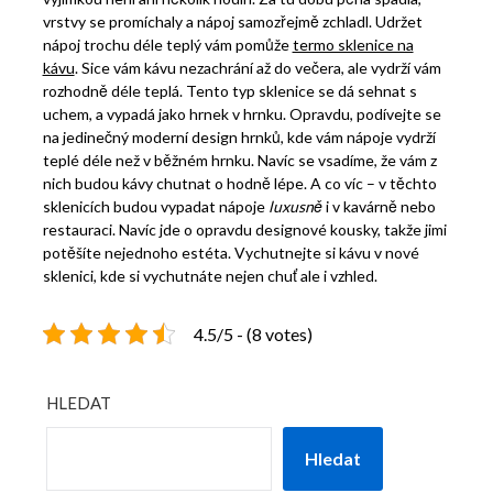
vrstvy se promíchaly a nápoj samozřejmě zchladl. Udržet
nápoj trochu déle teplý vám pomůže
termo sklenice na
kávu
. Sice vám kávu nezachrání až do večera, ale vydrží vám
rozhodně déle teplá. Tento typ sklenice se dá sehnat s
uchem, a vypadá jako hrnek v hrnku. Opravdu, podívejte se
na jedinečný moderní design hrnků, kde vám nápoje vydrží
teplé déle než v běžném hrnku. Navíc se vsadíme, že vám z
nich budou kávy chutnat o hodně lépe. A co víc – v těchto
sklenicích budou vypadat nápoje
luxusně
i v kavárně nebo
restauraci. Navíc jde o opravdu designové kousky, takže jimi
potěšíte nejednoho estéta. Vychutnejte si kávu v nové
sklenici, kde si vychutnáte nejen chuť ale i vzhled.
4.5/5 - (8 votes)
HLEDAT
Hledat