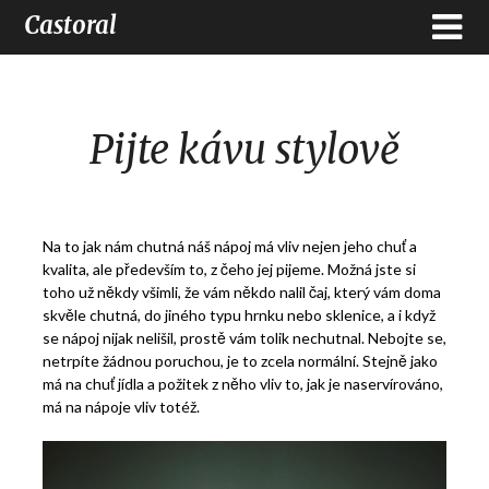
Castoral
Pijte kávu stylově
Na to jak nám chutná náš nápoj má vliv nejen jeho chuť a
kvalita, ale především to, z čeho jej pijeme. Možná jste si
toho už někdy všimli, že vám někdo nalil čaj, který vám doma
skvěle chutná, do jiného typu hrnku nebo sklenice, a i když
se nápoj nijak nelišil, prostě vám tolik nechutnal. Nebojte se,
netrpíte žádnou poruchou, je to zcela normální. Stejně jako
má na chuť jídla a požitek z něho vliv to, jak je naservírováno,
má na nápoje vliv totéž.