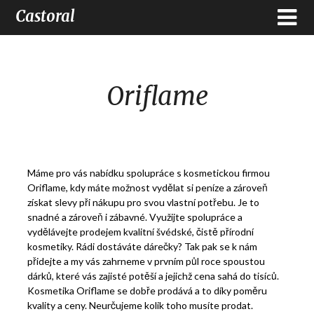
Castoral
Oriflame
Máme pro vás nabídku spolupráce s kosmetickou firmou
Oriflame, kdy máte možnost vydělat si peníze a zároveň
získat slevy při nákupu pro svou vlastní potřebu. Je to
snadné a zároveň i zábavné. Využijte spolupráce a
vydělávejte prodejem kvalitní švédské, čistě přírodní
kosmetiky. Rádi dostáváte dárečky? Tak pak se k nám
přidejte a my vás zahrneme v prvním půl roce spoustou
dárků, které vás zajisté potěší a jejichž cena sahá do tisíců.
Kosmetika Oriflame se dobře prodává a to díky poměru
kvality a ceny. Neurčujeme kolik toho musíte prodat.