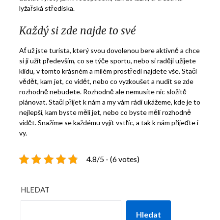
lyžařská střediska.
Každý si zde najde to své
Ať už jste turista, který svou dovolenou bere aktivně a chce
si ji užít především, co se týče sportu, nebo si raději užijete
klidu, v tomto krásném a milém prostředí najdete vše. Stačí
vědět, kam jet, co vidět, nebo co vyzkoušet a nudit se zde
rozhodně nebudete. Rozhodně ale nemusíte nic složitě
plánovat. Stačí přijet k nám a my vám rádi ukážeme, kde je to
nejlepší, kam byste měli jet, nebo co byste měli rozhodně
vidět. Snažíme se každému vyjít vstříc, a tak k nám přijeďte i
vy.
4.8/5 - (6 votes)
HLEDAT
Hledat