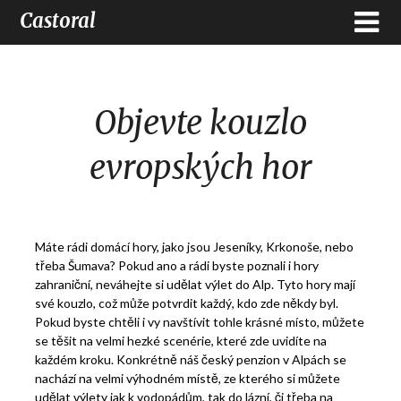
Castoral
Objevte kouzlo
evropských hor
Máte rádi domácí hory, jako jsou Jeseníky, Krkonoše, nebo
třeba Šumava? Pokud ano a rádi byste poznali i hory
zahraniční, neváhejte si udělat výlet do Alp. Tyto hory mají
své kouzlo, což může potvrdit každý, kdo zde někdy byl.
Pokud byste chtěli i vy navštívit tohle krásné místo, můžete
se těšit na velmi hezké scenérie, které zde uvidíte na
každém kroku. Konkrétně náš
český penzion v Alpách
se
nachází na velmi výhodném místě, ze kterého si můžete
udělat výlety jak k vodopádům, tak do lázní, či třeba na