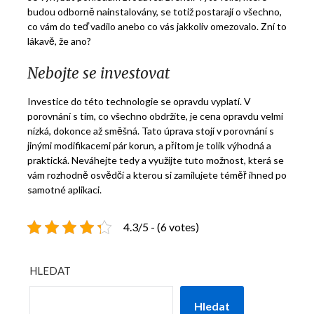
budou odborně nainstalovány, se totiž postarají o všechno,
co vám do teď vadilo anebo co vás jakkoliv omezovalo. Zní to
lákavě, že ano?
Nebojte se investovat
Investice do této technologie se opravdu vyplatí. V
porovnání s tím, co všechno obdržíte, je cena opravdu velmi
nízká, dokonce až směšná. Tato úprava stojí v porovnání s
jinými modifikacemi pár korun, a přitom je tolik výhodná a
praktická. Neváhejte tedy a využijte tuto možnost, která se
vám rozhodně osvědčí a kterou si zamilujete téměř ihned po
samotné aplikaci.
4.3/5 - (6 votes)
HLEDAT
Hledat