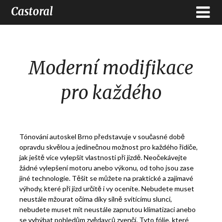
Castoral
Moderní modifikace
pro každého
Tónování autoskel Brno
představuje v současné době
opravdu skvělou a jedinečnou možnost pro každého řidiče,
jak ještě více vylepšit vlastnosti při jízdě. Neočekávejte
žádné vylepšení motoru anebo výkonu, od toho jsou zase
jiné technologie. Těšit se můžete na praktické a zajímavé
výhody, které při jízd určitě i vy oceníte. Nebudete muset
neustále mžourat očima díky silně svítícímu slunci,
nebudete muset mít neustále zapnutou klimatizaci anebo
se vyhýbat pohledům zvědavců zvenčí. Tyto fólie, které