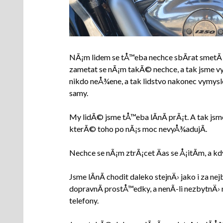
NÃ¡m lidem se tÅ™eba nechce sbÃ­rat smetÃ­ 
zametat se nÃ¡m takÃ© nechce, a tak jsme vyn
nikdo neÅ¾ene, a tak lidstvo nakonec vymys
samy.
My lidÃ© jsme tÅ™eba lÃ­nÃ­ prÃ¡t. A tak jsm
kterÃ© toho po nÃ¡s moc nevyÅ¾adujÃ­.
Nechce se nÃ¡m ztrÃ¡cet Äas se Å¡itÃ­m, a kd
Jsme lÃ­nÃ­ chodit daleko stejnÄ› jako i za ne
dopravnÃ­ prostÅ™edky, a nenÃ­-li nezbytnÄ›
telefony.