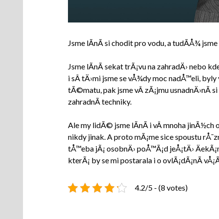
Jsme lÃ­nÃ­ si chodit pro vodu, a tudÃ­Å¾ jsm
Jsme lÃ­nÃ­ sekat trÃ¡vu na zahradÄ› nebo kdek
i sÂ tÄ›mi jsme se vÅ¾dy moc nadÅ™eli, byly
tÃ©matu, pak jsme vÂ zÃ¡jmu usnadnÄ›nÃ­ si 
zahradnÃ­ techniky.
Ale my lidÃ© jsme lÃ­nÃ­ i vÂ mnoha jinÃ½ch
nikdy jinak. A proto mÃ¡me sice spoustu rÅ¯
tÅ™eba jÃ¡ osobnÄ› poÅ™Ã¡d jeÅ¡tÄ› ÄekÃ¡m 
kterÃ¡ by se mi postarala i o ovlÃ¡dÃ¡nÃ­ vÅ¡
4.2/5 - (8 votes)