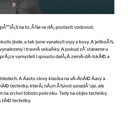
e pÅ™iÅ¡li na to, Å¾e se dÃ¡ postavit vodovod.
oliv jinde, a tak jsme vynalezli srpy a kosy. A jelikoÅ¾
 vynalezeny i travnÃ­ sekaÄky. A pokud zÅ¯staneme u
prÃ¡ce vymysleli i spoustu dalÅ¡Ã­ zemÄ›dÄ›lskÃ© a
 ohledech. A Äasto slovy klasika na vÄ›ÄnÃ© Äasy a
znÃ© techniky, kterÃ¡ nÃ¡m Å¾ivot usnadÅˆuje, ale
na vrchol tohoto pokroku. Tedy na objev techniky,
Ã­ tÃ© techniky.