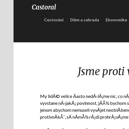
Castoral
Cestování
Dům a zahrada
Ekonomika
Jsme proti 
My lidÃ© velice Äasto nedÄ›lÃ¡me nic, co nÃ
vyvstane nÄ›jakÃ¡ povinnost, jÃ­Å¾ bychom se
jenom abychom nemuseli vyvÃ­jet neoblÃ­beno
protivnÃ­kÅ¯, sÂ nÃ­mÅ¾ rÃ¡di prohrÃ¡vÃ¡me s