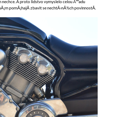
m nechce. A proto lidstvo vymyslelo celou Å™adu
Ã¡m pomÃ¡hajÃ­ zbavit se nechtÄ›nÃ½ch povinnostÃ­.