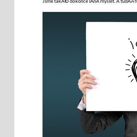
Jsme takÃ© dokonce lÃ­nÃ­ myslet. A tudÃ­Å¾ j