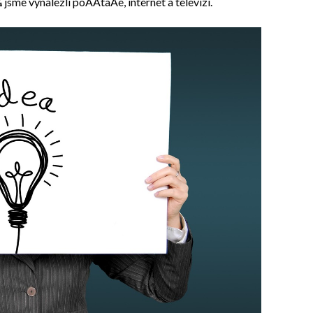
sme vynalezli poÄÃ­taÄe, internet a televizi.