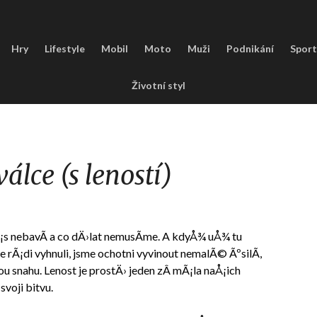
Hry
Lifestyle
Mobil
Moto
Muži
Podnikání
Sport
Životní styl
válce (s leností)
¡s nebavÃ­ a co dÄ›lat nemusÃ­me. A kdyÅ¾ uÅ¾ tu
 rÃ¡di vyhnuli, jsme ochotni vyvinout nemalÃ© ÃºsilÃ­,
u snahu. Lenost je prostÄ› jeden zÂ mÃ¡la naÅ¡ich
voji bitvu.