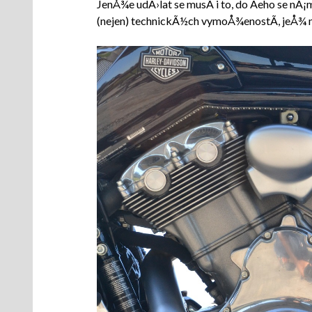
JenÅ¾e udÄ›lat se musÃ­ i to, do Äeho se nÃ¡
(nejen) technickÃ½ch vymoÅ¾enostÃ­, jeÅ¾ n