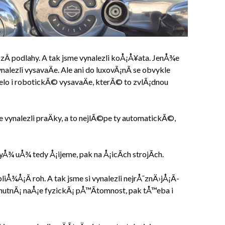
zÂ podlahy. A tak jsme vynalezli koÅ¡Å¥ata. JenÅ¾e
alezli vysavaÄe. Ale ani do luxovÃ¡nÃ­ se obvykle
lelo i robotickÃ© vysavaÄe, kterÃ© to zvlÃ¡dnou
e vynalezli praÄky, a to nejlÃ©pe ty automatickÃ©,
yÅ¾ uÅ¾ tedy Å¡ijeme, pak na Å¡icÃ­ch strojÃ­ch.
jbliÅ¾Å¡Ã­ roh. A tak jsme si vynalezli nejrÅ¯znÄ›jÅ¡Ã­
 nutnÃ¡ naÅ¡e fyzickÃ¡ pÅ™Ã­tomnost, pak tÅ™eba i