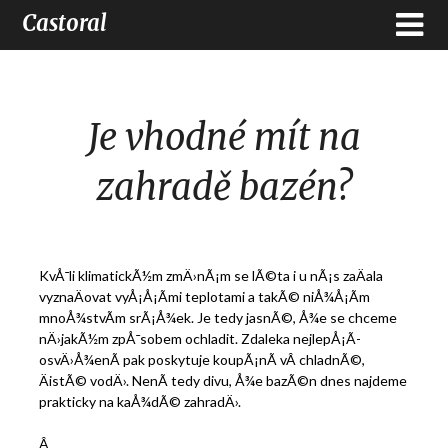
Castoral
Je vhodné mít na
zahradě bazén?
KvÅ¯li klimatickÃ½m zmÄ›nÃ¡m se lÃ©ta i u nÃ¡s zaÄala
vyznaÄovat vyÅ¡Å¡Ã­mi teplotami a takÃ© niÅ¾Å¡Ã­m
mnoÅ¾stvÃ­m srÃ¡Å¾ek. Je tedy jasnÃ©, Å¾e se chceme
nÄ›jakÃ½m zpÅ¯sobem ochladit. Zdaleka nejlepÅ¡Ã­
osvÄ›Å¾enÃ­ pak poskytuje koupÃ¡nÃ­ vÂ chladnÃ©,
ÄistÃ© vodÄ›. NenÃ­ tedy divu, Å¾e bazÃ©n dnes najdeme
prakticky na kaÅ¾dÃ© zahradÄ›.
Â