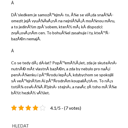
Â
DÅ¯sledkem je samozÅ™ejmÄ› to, Å¾e se vlÃ¡da snaÅ¾Ã­
omezit jejÃ­ vyuÅ¾Ã­vÃ¡nÃ­ na nejniÅ¾Å¡Ã­ moÅ¾nou mÃ­ru,
a to jedinÃ½m zpÅ¯sobem, kterÃ½ mÃ¡ kÂ dispozici:
zvyÅ¡ovÃ¡nÃ­m cen. To bohuÅ¾el zasahuje i ty, kteÅ™Ã­
bazÃ©n nemajÃ­.
Â
Co se tedy dÃ¡ dÄ›lat? PopÅ™emÃ½Å¡let, zda je skuteÄnÄ›
nutnÃ© mÃ­t vlastnÃ­ bazÃ©n, a zda by nebylo pro naÅ¡i
penÄ›Å¾enku i pÅ™Ã­rodu lepÅ¡Ã­, kdybychom se spokojili
sÂ veÅ™ejnÃ½m Äi pÅ™Ã­rodnÃ­m koupaliÅ¡tÄ›m. To nÃ¡s
totiÅ¾ osvÄ›Å¾Ã­ ÃºplnÄ› stejnÄ›, a navÃ­c zÂ toho mÅ¯Å¾e
bÃ½t hezkÃ½ vÃ½let.
4.1/5 - (7 votes)
HLEDAT