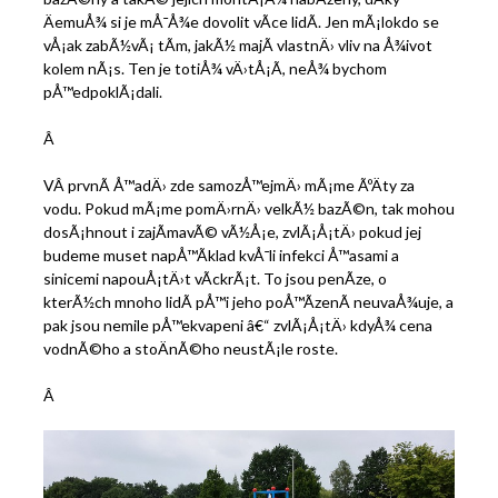
ÄemuÅ¾ si je mÅ¯Å¾e dovolit vÃ­ce lidÃ­. Jen mÃ¡lokdo se
vÅ¡ak zabÃ½vÃ¡ tÃ­m, jakÃ½ majÃ­ vlastnÄ› vliv na Å¾ivot
kolem nÃ¡s. Ten je totiÅ¾ vÄ›tÅ¡Ã­, neÅ¾ bychom
pÅ™edpoklÃ¡dali.
Â
VÂ prvnÃ­ Å™adÄ› zde samozÅ™ejmÄ› mÃ¡me ÃºÄty za
vodu. Pokud mÃ¡me pomÄ›rnÄ› velkÃ½ bazÃ©n, tak mohou
dosÃ¡hnout i zajÃ­mavÃ© vÃ½Å¡e, zvlÃ¡Å¡tÄ› pokud jej
budeme muset napÅ™Ã­klad kvÅ¯li infekci Å™asami a
sinicemi napouÅ¡tÄ›t vÃ­ckrÃ¡t. To jsou penÃ­ze, o
kterÃ½ch mnoho lidÃ­ pÅ™i jeho poÅ™Ã­zenÃ­ neuvaÅ¾uje, a
pak jsou nemile pÅ™ekvapeni â€“ zvlÃ¡Å¡tÄ› kdyÅ¾ cena
vodnÃ©ho a stoÄnÃ©ho neustÃ¡le roste.
Â