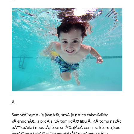
Â
SamozÅ™ejmÄ› je jasnÃ©, proÄ je nÄ›co takovÃ©ho
vÃ½hodnÃ©, a proÄ si vÂ tom lidÃ© libujÃ­. KÂ tomu navÃ­c
pÅ™ispÄ›la i neustÃ¡le se sniÅ¾ujÃ­cÃ­ cena, za kterou jsou
bazÃ©ny a takÃ© jejich montÃ¡Å¾ nabÃ­zeny, dÃ­ky