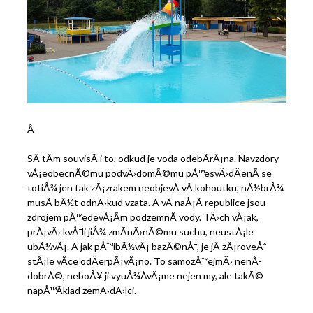
Â
SÂ tÃ­m souvisÃ­ i to, odkud je voda odebÃ­rÃ¡na. Navzdory
vÅ¡eobecnÃ©mu podvÄ›domÃ©mu pÅ™esvÄ›dÄenÃ­ se
totiÅ¾ jen tak zÃ¡zrakem neobjevÃ­ vÂ kohoutku, nÃ½brÅ¾
musÃ­ bÃ½t odnÄ›kud vzata. A vÂ naÅ¡Ã­ republice jsou
zdrojem pÅ™edevÅ¡Ã­m podzemnÃ­ vody. TÄ›ch vÅ¡ak,
prÃ¡vÄ› kvÅ¯li jiÅ¾ zmÃ­nÄ›nÃ©mu suchu, neustÃ¡le
ubÃ½vÃ¡. A jak pÅ™ibÃ½vÃ¡ bazÃ©nÅ¯, je jÃ­ zÃ¡roveÅˆ
stÃ¡le vÃ­ce odÄerpÃ¡vÃ¡no. To samozÅ™ejmÄ› nenÃ­
dobrÃ©, neboÅ¥ ji vyuÅ¾Ã­vÃ¡me nejen my, ale takÃ©
napÅ™Ã­klad zemÄ›dÄ›lci.