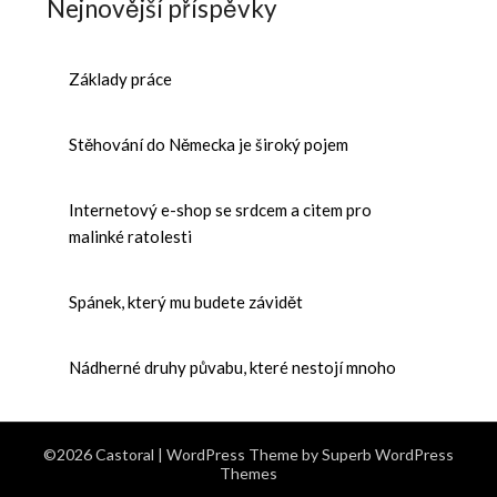
Nejnovější příspěvky
Základy práce
Stěhování do Německa je široký pojem
Internetový e-shop se srdcem a citem pro
malinké ratolesti
Spánek, který mu budete závidět
Nádherné druhy půvabu, které nestojí mnoho
©2026 Castoral
| WordPress Theme by
Superb WordPress
Themes