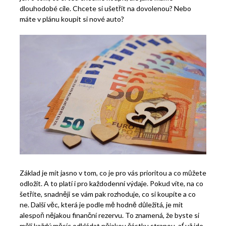
dlouhodobé cíle. Chcete si ušetřit na dovolenou? Nebo
máte v plánu koupit si nové auto?
Základ je mít jasno v tom, co je pro vás prioritou a co můžete
odložit. A to platí i pro každodenní výdaje. Pokud víte, na co
šetříte, snadněji se vám pak rozhoduje, co si koupíte a co
ne. Další věc, která je podle mě hodně důležitá, je mít
alespoň nějakou finanční rezervu. To znamená, že byste si
měli každý měsíc odkládat nějakou částku stranou, ať už jde