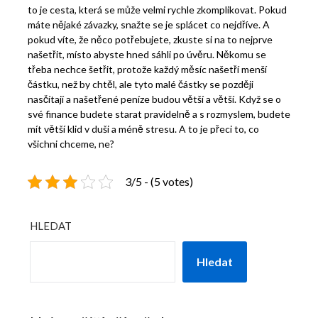
to je cesta, která se může velmi rychle zkomplikovat. Pokud
máte nějaké závazky, snažte se je splácet co nejdříve. A
pokud víte, že něco potřebujete, zkuste si na to nejprve
našetřit, místo abyste hned sáhli po úvěru. Někomu se
třeba nechce šetřit, protože každý měsíc našetří menší
částku, než by chtěl, ale tyto malé částky se později
nasčítají a našetřené peníze budou větší a větší. Když se o
své finance budete starat pravidelně a s rozmyslem, budete
mít větší klid v duši a méně stresu. A to je přeci to, co
všichni chceme, ne?
3/5 - (5 votes)
HLEDAT
Hledat