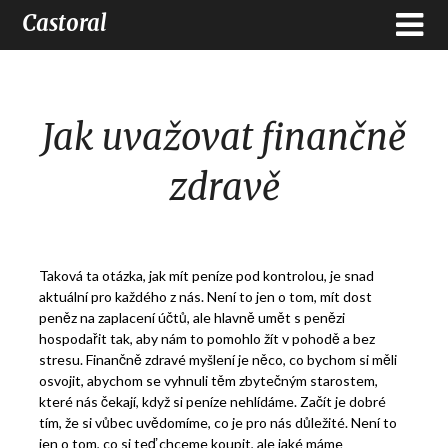
Castoral
Jak uvažovat finančně
zdravě
Taková ta otázka, jak mít peníze pod kontrolou, je snad
aktuální pro každého z nás. Není to jen o tom, mít dost
peněz na zaplacení účtů, ale hlavně umět s penězi
hospodařit tak, aby nám to pomohlo žít v pohodě a bez
stresu. Finančně zdravé myšlení je něco, co bychom si měli
osvojit, abychom se vyhnuli těm zbytečným starostem,
které nás čekají, když si peníze nehlídáme.
Začít je dobré
tím, že si vůbec uvědomíme, co je pro nás důležité. Není to
jen o tom, co si teď chceme koupit, ale jaké máme