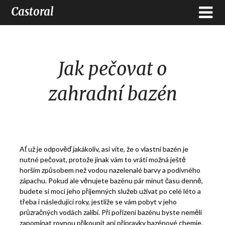
Castoral
Jak pečovat o
zahradní bazén
Ať už je odpověď jakákoliv, asi víte, že o vlastní bazén je
nutné pečovat, protože jinak vám to vrátí možná ještě
horším způsobem než vodou nazelenalé barvy a podivného
zápachu. Pokud ale věnujete bazénu pár minut času denně,
budete si moci jeho příjemných služeb užívat po celé léto a
třeba i následující roky, jestliže se vám pobyt v jeho
průzračných vodách zalíbí. Při pořízení bazénu byste neměli
zapomínat rovnou přikoupit ani přípravky bazénové chemie,