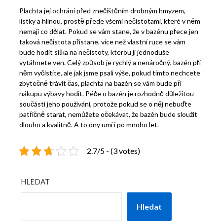
Plachta jej ochrání před znečištěním drobným hmyzem,
lístky a hlínou, prostě přede všemi nečistotami, které v něm
nemají co dělat. Pokud se vám stane, že v bazénu přece jen
taková nečistota přistane, více než vlastní ruce se vám
bude hodit síťka na nečistoty, kterou ji jednoduše
vytáhnete ven. Celý způsob je rychlý a nenáročný, bazén při
něm vyčistíte, ale jak jsme psali výše, pokud tímto nechcete
zbytečně trávit čas, plachta na bazén se vám bude při
nákupu výbavy hodit. Péče o bazén je rozhodně důležitou
součástí jeho používání, protože pokud se o něj nebuďte
patřičně starat, nemůžete očekávat, že bazén bude sloužit
dlouho a kvalitně. A to ony umí i po mnoho let.
2.7/5 - (3 votes)
HLEDAT
Hledat