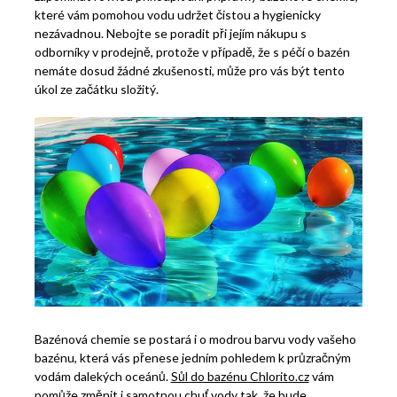
které vám pomohou vodu udržet čistou a hygienicky
nezávadnou. Nebojte se poradit při jejím nákupu s
odborníky v prodejně, protože v případě, že s péčí o bazén
nemáte dosud žádné zkušenosti, může pro vás být tento
úkol ze začátku složitý.
Bazénová chemie se postará i o modrou barvu vody vašeho
bazénu, která vás přenese jedním pohledem k průzračným
vodám dalekých oceánů.
Sůl do bazénu Chlorito.cz
vám
pomůže změnit i samotnou chuť vody tak, že bude