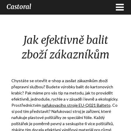
Castoral
Jak efektivně balit
zboží zákazníkům
Chystáte se otevřít e-shop a zasílat zákazníkům zboží
přepravní službou? Budete výrobky balit do kartonových
krabic? Pak máme pro vás tip na metodu, jak to provádět
efektivně, jednoduše, rychle a v zásadě i levně a ekologicky.
Prostřednictvím
nafukovacího stroje EU-Q021 Balteto
. Co
si pod tím představit?
Nafukovací stroj je zařízení, které
nafukuje plastové polštářky ze speciální fólie. Každý
polštářek je poměrně pevný a seskupíte-li více polštářků,
získáte tím docela efektivní výplňový materiál pro různé