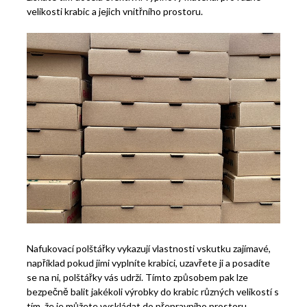
velikosti krabic a jejich vnitřního prostoru.
Nafukovací polštářky vykazují vlastnosti vskutku zajímavé,
například pokud jimi vyplníte krabici, uzavřete ji a posadíte
se na ni, polštářky vás udrží. Tímto způsobem pak lze
bezpečně balit jakékoli výrobky do krabic různých velikostí s
tím, že je můžete vyskládat do přepravního prostoru