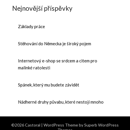
Nejnovější příspěvky
Základy práce
Stěhování do Německa je široký pojem
Internetový e-shop se srdcem a citem pro
malinké ratolesti
Spánek, který mu budete závidět
Nádherné druhy půvabu, které nestojí mnoho
©2026 Castoral
| WordPress Theme by
Superb WordPress
Themes