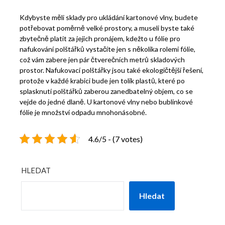
Kdybyste měli sklady pro ukládání kartonové vlny, budete
potřebovat poměrně velké prostory, a museli byste také
zbytečně platit za jejich pronájem, kdežto u fólie pro
nafukování polštářků vystačíte jen s několika rolemi fólie,
což vám zabere jen pár čtverečních metrů skladových
prostor.
Nafukovací polštářky jsou také ekologičtější řešení,
protože v každé krabici bude jen tolik plastů, které po
splasknutí polštářků zaberou zanedbatelný objem, co se
vejde do jedné dlaně. U kartonové vlny nebo bublinkové
fólie je množství odpadu mnohonásobné.
4.6/5 - (7 votes)
HLEDAT
Hledat