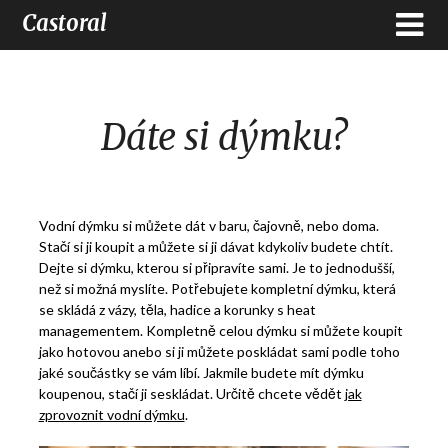
Castoral
Dáte si dýmku?
Vodní dýmku si můžete dát v baru, čajovně, nebo doma.
Stačí si ji koupit a můžete si ji dávat kdykoliv budete chtít.
Dejte si dýmku, kterou si připravíte sami. Je to jednodušší,
než si možná myslíte. Potřebujete kompletní dýmku, která
se skládá z vázy, těla, hadice a korunky s heat
managementem. Kompletně celou dýmku si můžete koupit
jako hotovou anebo si ji můžete poskládat sami podle toho
jaké součástky se vám líbí.
Jakmile budete mít dýmku
koupenou, stačí ji seskládat. Určitě chcete vědět
jak
zprovoznit vodní dýmku
.