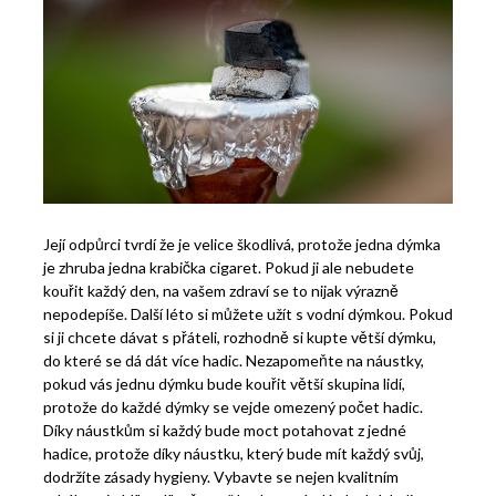
Její odpůrci tvrdí že je velice škodlivá, protože jedna dýmka
je zhruba jedna krabička cigaret. Pokud ji ale nebudete
kouřit každý den, na vašem zdraví se to nijak výrazně
nepodepíše. Další léto si můžete užít s vodní dýmkou. Pokud
si ji chcete dávat s přáteli, rozhodně si kupte větší dýmku,
do které se dá dát více hadic. Nezapomeňte na náustky,
pokud vás jednu dýmku bude kouřit větší skupina lidí,
protože do každé dýmky se vejde omezený počet hadic.
Díky náustkům si každý bude moct potahovat z jedné
hadice, protože díky náustku, který bude mít každý svůj,
dodržíte zásady hygieny. Vybavte se nejen kvalitním