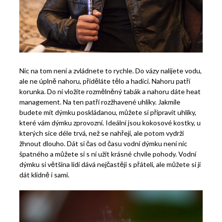
Nic na tom není a zvládnete to rychle. Do vázy nalijete vodu,
ale ne úplně nahoru, přiděláte tělo a hadici. Nahoru patří
korunka. Do ní vložíte rozmělněný tabák a nahoru dáte heat
management. Na ten patří rozžhavené uhlíky. Jakmile
budete mít dýmku poskládanou, můžete si připravit uhlíky,
které vám dýmku zprovozní. Ideální jsou kokosové kostky, u
kterých sice déle trvá, než se nahřejí, ale potom vydrží
žhnout dlouho.
Dát si čas od času vodní dýmku není nic
špatného a můžete si s ní užít krásné chvíle pohody. Vodní
dýmku si většina lidí dává nejčastěji s přáteli, ale můžete si ji
dát klidně i sami.