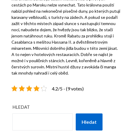
cestách po Maroku nelze vynechat. Tato královna pouští
nabízí pohled na nekonečné písečné duny, po kterých putují
karavany velbloudů, s turisty na zádech. A pokud se podaří
zažít v těchto místech západ slunce s nastupující temnou
nocí, nabudete dojem, že hvězdy jsou tak blízko, že stačí
jenom natáhnout ruku. Kromě Rabatu za prohlídku stojí i
Casablanca s mešitou Hassana II. a dvěstěmetrovým
minaretem. Milovníci dobrého jídla budou v této zemi jásat.
A to nejen v hotelových restauracích. Dobře se najíst je
možné i v pouličních stáncích. Levně, kořeněně a hlavně z
čerstvých surovin. Místní husté džusy z avokáda či manga
tak mnohdy nahradí i celý oběd.
4.2/5 - (9 votes)
HLEDAT
Hledat