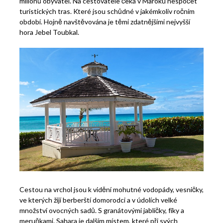
milionů obyvatel. Na cestovatele čeká v Maroku nespočet
turistických tras. Které jsou schůdné v jakémkoliv ročním
období. Hojně navštěvována je těmi zdatnějšími nejvyšší
hora Jebel Toubkal.
Cestou na vrchol jsou k vidění mohutné vodopády, vesničky,
ve kterých žijí berberští domorodci a v údolích velké
množství ovocných sadů. S granátovými jablíčky, fíky a
meruňkami. Sahara je dalším místem, které při svých