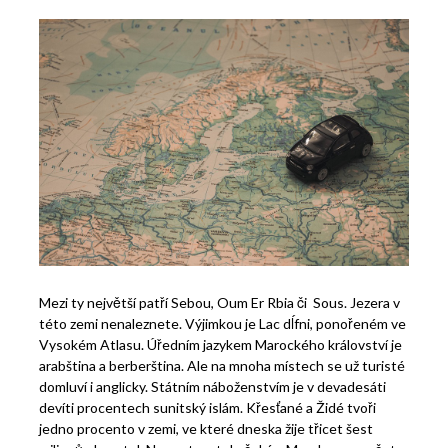
Mezi ty největší patří Sebou, Oum Er Rbia či Sous. Jezera v
této zemi nenaleznete. Výjimkou je Lac dĺfni, ponořeném ve
Vysokém Atlasu. Úředním jazykem Marockého království je
arabština a berberština. Ale na mnoha místech se už turisté
domluví i anglicky. Státním náboženstvím je v devadesáti
devíti procentech sunitský islám. Křesťané a Židé tvoři
jedno procento v zemi, ve které dneska žije třicet šest