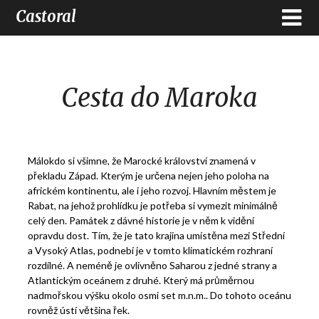
Castoral
Cesta do Maroka
Málokdo si všimne, že Marocké království znamená v
překladu Západ. Kterým je určena nejen jeho poloha na
africkém kontinentu, ale i jeho rozvoj. Hlavním městem je
Rabat, na jehož prohlídku je potřeba si vymezit minimálně
celý den. Památek z dávné historie je v něm k vidění
opravdu dost. Tím, že je tato krajina umístěna mezi Střední
a Vysoký Atlas, podnebí je v tomto klimatickém rozhraní
rozdílné. A neméně je ovlivněno Saharou z jedné strany a
Atlantickým oceánem z druhé. Který má průměrnou
nadmořskou výšku okolo osmi set m.n.m.. Do tohoto oceánu
rovněž ústí většina řek.