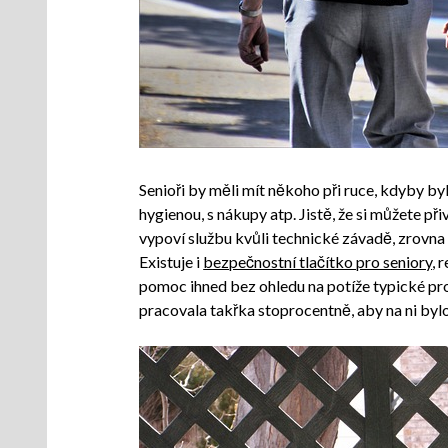
Senioři by měli mít někoho při ruce, kdyby byl
hygienou, s nákupy atp. Jistě, že si můžete p
vypoví službu kvůli technické závadě, zrovna 
Existuje i
bezpečnostní tlačítko pro seniory
, 
pomoc ihned bez ohledu na potíže typické pro 
pracovala takřka stoprocentně, aby na ni bylo