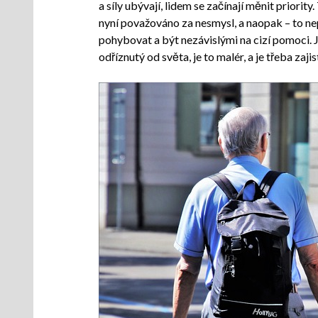
a síly ubývají, lidem se začínají měnit priorit
nyní považováno za nesmysl, a naopak – to ne
pohybovat a být nezávislými na cizí pomoci.
odříznutý od světa, je to malér, a je třeba zaj