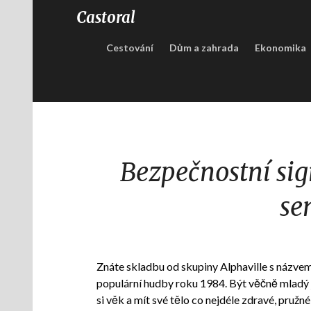
Castoral
Cestování
Dům a zahrada
Ekonomika
Bezpečnostní si
se
Znáte skladbu od skupiny Alphaville s názvem
populární hudby roku 1984. Být věčně mladý j
si věk a mít své tělo co nejdéle zdravé, pruž