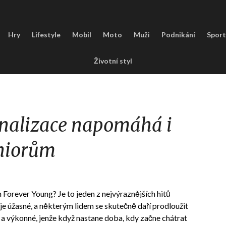
Hry
Lifestyle
Mobil
Moto
Muži
Podnikání
Sport
Životní styl
gnalizace napomáhá i
niorům
 Forever Young? Je to jeden z nejvýraznějších hitů
e úžasné, a některým lidem se skutečně daří prodloužit
né a výkonné, jenže když nastane doba, kdy začne chátrat