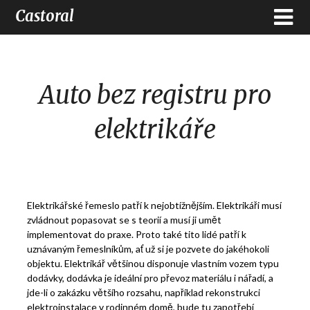
Castoral
Auto bez registru pro
elektrikáře
Elektrikářské řemeslo patří k nejobtížnějším. Elektrikáři musí
zvládnout popasovat se s teorií a musí ji umět
implementovat do praxe. Proto také tito lidé patří k
uznávaným řemeslníkům, ať už si je pozvete do jakéhokoli
objektu. Elektrikář většinou disponuje vlastním vozem typu
dodávky, dodávka je ideální pro převoz materiálu i nářadí, a
jde-li o zakázku většího rozsahu, například rekonstrukci
elektroinstalace v rodinném domě, bude tu zapotřebí