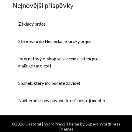
Nejnovější příspěvky
Základy práce
Stěhování do Německa je široký pojem
Internetový e-shop se srdcem a citem pro
malinké ratolesti
Spánek, který mu budete závidět
Nádherné druhy půvabu, které nestojí mnoho
©2026 Castoral
| WordPress Theme by
Superb WordPress
Themes