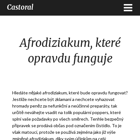
Castoral
Afrodiziakum, které
opravdu funguje
Hledáte nějaké afrodiziakum, které bude opravdu fungovat?
Jestliže nechcete být zklamaní a nechcete vyhazovat
hromady peněz za nefunkční a neúčinné preparáty, tak
určitě neváhejte vsadit na tolik populární
poppers
, které
splní vaše požadavky po všech směrech. Tenhle bezpečný
přípravek se prodává občas pod označením čistidlo. To je
však matoucí, protože se používá zejména jako již výše
zmíněné afrodiziakum, díky svým účinkům na celý