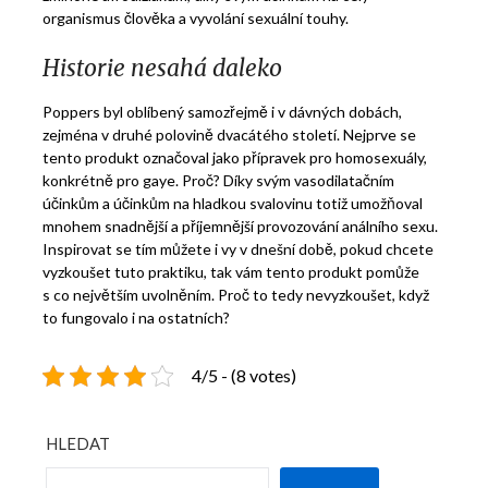
organismus člověka a vyvolání sexuální touhy.
Historie nesahá daleko
Poppers byl oblíbený samozřejmě i v dávných dobách,
zejména v druhé polovině dvacátého století. Nejprve se
tento produkt označoval jako přípravek pro homosexuály,
konkrétně pro gaye. Proč? Díky svým vasodilatačním
účinkům a účinkům na hladkou svalovinu totiž umožňoval
mnohem snadnější a příjemnější provozování análního sexu.
Inspirovat se tím můžete i vy v dnešní době, pokud chcete
vyzkoušet tuto praktiku, tak vám tento produkt pomůže
s co největším uvolněním. Proč to tedy nevyzkoušet, když
to fungovalo i na ostatních?
4/5 - (8 votes)
HLEDAT