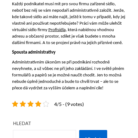
Každý podnikatel musí mít pro svou firmu zařízené sídlo,
neboť bez něj se vám nepodaří administrativně založit. Jenže,
kde takové sídlo asi máte najít, ještě k tomu v případě, kdy jej
vlastně ani používat nepotřebujete? Práci vám může ulehčit
virtuální sídlo firmy
Profisídla
, která nabídnou vhodnou
adresu a občasný prostor, sdílet je však budete s mnoha
dalšími firmami. A to se projeví právě na jejich příznivé ceně.
Spousta administrativy
Administrativním úkonům se při podnikání rozhodně
nevyhnete, a už vůbec ne při jeho zakládání. I ve světě plném
formulářů a papírů se je možné naučit chodit. Jen to možná
nebude úplně jednoduché a bude to chvíli trvat – ale to se
přece dá vydržet za vyšším účelem a naplnění cíle!
4/5 - (9 votes)
HLEDAT