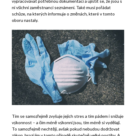
vypracovávat potřebnou dokumentaci a ujistit se, že jsou s
ní všichni zaměstnanci seznámeni. Také musí pořádat
schůze, na kterých informuje o změnách, které v tomto
oboru nastaly.
Tím se samozřejmě zvyšuje jejich stres a tím pádem i snižuje
výkonnost – a čím méně výkonní jsou, tím méně si vydělají.
To samozřejmě nechtějí, avšak pokud nebudou dodržovat
zákon, hrozí jim v tomto případě skutečně velké postihy. A