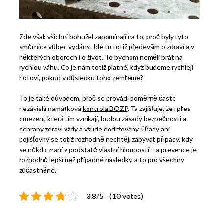
Zde však všichni bohužel zapomínají na to, proč byly tyto
směrnice vůbec vydány. Jde tu totiž především o zdraví a v
některých oborech i o život. To bychom neměli brát na
rychlou váhu. Co je nám totiž platné, když budeme rychleji
hotoví, pokud v důsledku toho zemřeme?
To je také důvodem, proč se provádí poměrně často
nezávislá namátková
kontrola BOZP
. Ta zajišťuje, že i přes
omezení, která tím vznikají, budou zásady bezpečnosti a
ochrany zdraví vždy a všude dodržovány. Úřady ani
pojišťovny se totiž rozhodně nechtějí zabývat případy, kdy
se někdo zraní v podstatě vlastní hloupostí – a prevence je
rozhodně lepší než případné následky, a to pro všechny
zúčastněné.
3.8/5 - (10 votes)