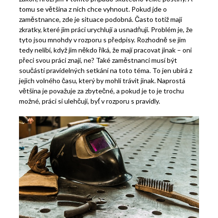
tomu se většina z nich chce vyhnout.
Pokud jde o
zaměstnance, zde je situace podobná. Často totiž mají
zkratky, které jim práci urychlují a usnadňují. Problém je, že
tyto jsou mnohdy v rozporu s předpisy. Rozhodně se jim
tedy nelíbí, když jim někdo říká, že mají pracovat jinak – oni
přeci svou práci znají, ne?
Také zaměstnanci musí být
součástí pravidelných setkání na toto téma. To jen ubírá z
jejich volného času, který by mohli trávit jinak. Naprostá
většina je považuje za zbytečné, a pokud je to je trochu
možné, práci si ulehčují, byť v rozporu s pravidly.